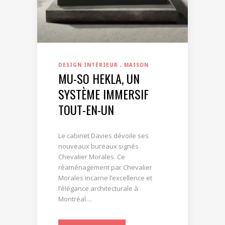
DESIGN INTÉRIEUR
MAISON
MU-SO HEKLA, UN
SYSTÈME IMMERSIF
TOUT-EN-UN
Le cabinet Davies dévoile ses
nouveaux bureaux signés
Chevalier Morales. Ce
réaménagement par Chevalier
Morales incarne l’excellence et
l’élégance architecturale à
Montréal....