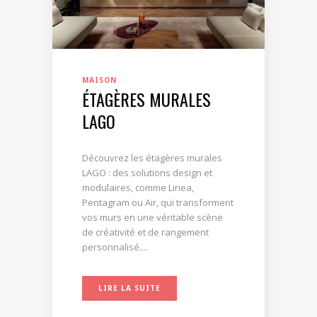
MAISON
ÉTAGÈRES MURALES
LAGO
Découvrez les étagères murales
LAGO : des solutions design et
modulaires, comme Linea,
Pentagram ou Air, qui transforment
vos murs en une véritable scène
de créativité et de rangement
personnalisé....
LIRE LA SUITE