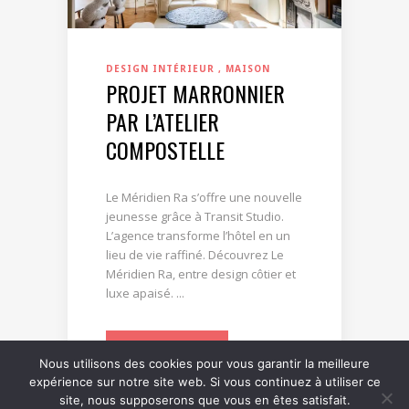
DESIGN INTÉRIEUR
MAISON
PROJET MARRONNIER
PAR L’ATELIER
COMPOSTELLE
Le Méridien Ra s’offre une nouvelle
jeunesse grâce à Transit Studio.
L’agence transforme l’hôtel en un
lieu de vie raffiné. Découvrez Le
Méridien Ra, entre design côtier et
luxe apaisé. ...
LIRE LA SUITE
Nous utilisons des cookies pour vous garantir la meilleure
expérience sur notre site web. Si vous continuez à utiliser ce
site, nous supposerons que vous en êtes satisfait.