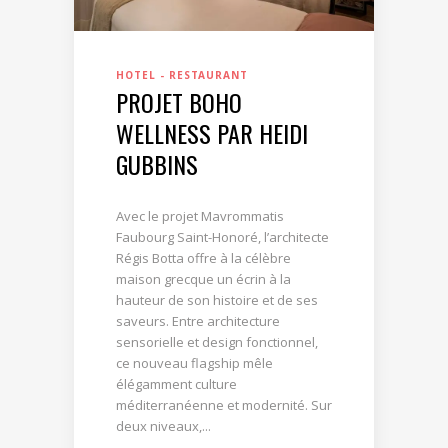
HOTEL - RESTAURANT
PROJET BOHO
WELLNESS PAR HEIDI
GUBBINS
Avec le projet Mavrommatis
Faubourg Saint-Honoré, l’architecte
Régis Botta offre à la célèbre
maison grecque un écrin à la
hauteur de son histoire et de ses
saveurs. Entre architecture
sensorielle et design fonctionnel,
ce nouveau flagship mêle
élégamment culture
méditerranéenne et modernité. Sur
deux niveaux,...