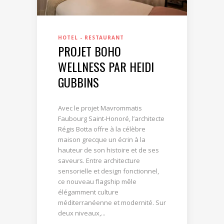
HOTEL - RESTAURANT
PROJET BOHO
WELLNESS PAR HEIDI
GUBBINS
Avec le projet Mavrommatis
Faubourg Saint-Honoré, l’architecte
Régis Botta offre à la célèbre
maison grecque un écrin à la
hauteur de son histoire et de ses
saveurs. Entre architecture
sensorielle et design fonctionnel,
ce nouveau flagship mêle
élégamment culture
méditerranéenne et modernité. Sur
deux niveaux,...