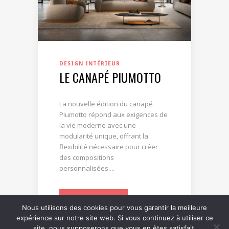
DESIGN INTÉRIEUR
LE CANAPÉ PIUMOTTO
La nouvelle édition du canapé
Piumotto répond aux exigences de
la vie moderne avec une
modularité unique, offrant la
flexibilité nécessaire pour créer
des compositions
personnalisées....
LIRE LA SUITE
Nous utilisons des cookies pour vous garantir la meilleure
expérience sur notre site web. Si vous continuez à utiliser ce
site, nous supposerons que vous en êtes satisfait.