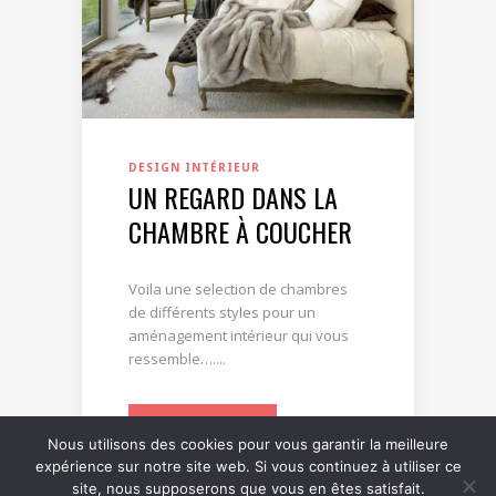
DESIGN INTÉRIEUR
UN REGARD DANS LA
CHAMBRE À COUCHER
Voila une selection de chambres
de différents styles pour un
aménagement intérieur qui vous
ressemble…....
LIRE LA SUITE
Nous utilisons des cookies pour vous garantir la meilleure
expérience sur notre site web. Si vous continuez à utiliser ce
site, nous supposerons que vous en êtes satisfait.