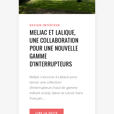
DESIGN INTÉRIEUR
MELJAC ET LALIQUE,
UNE COLLABORATION
POUR UNE NOUVELLE
GAMME
D’INTERRUPTEURS
Meljac s’associe à Lalique pour
lancer une collection
d’interrupteurs haut de gamme
mêlant cristal, laiton et savoir-faire
français....
LIRE LA SUITE