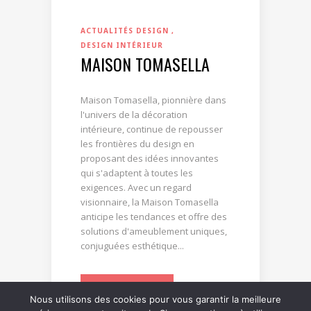
ACTUALITÉS DESIGN
DESIGN INTÉRIEUR
MAISON TOMASELLA
Maison Tomasella, pionnière dans
l'univers de la décoration
intérieure, continue de repousser
les frontières du design en
proposant des idées innovantes
qui s'adaptent à toutes les
exigences. Avec un regard
visionnaire, la Maison Tomasella
anticipe les tendances et offre des
solutions d'ameublement uniques,
conjuguées esthétique...
LIRE LA SUITE
Nous utilisons des cookies pour vous garantir la meilleure