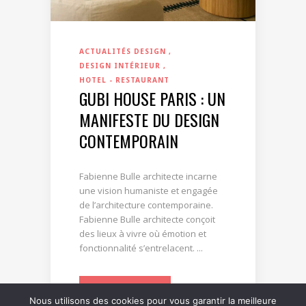
ACTUALITÉS DESIGN
DESIGN INTÉRIEUR
HOTEL - RESTAURANT
GUBI HOUSE PARIS : UN
MANIFESTE DU DESIGN
CONTEMPORAIN
Fabienne Bulle architecte incarne
une vision humaniste et engagée
de l’architecture contemporaine.
Fabienne Bulle architecte conçoit
des lieux à vivre où émotion et
fonctionnalité s’entrelacent. ...
LIRE LA SUITE
Nous utilisons des cookies pour vous garantir la meilleure