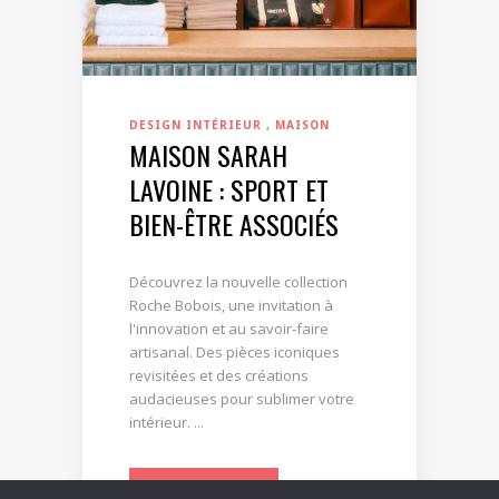
DESIGN INTÉRIEUR
MAISON
MAISON SARAH
LAVOINE : SPORT ET
BIEN-ÊTRE ASSOCIÉS
Découvrez la nouvelle collection
Roche Bobois, une invitation à
l'innovation et au savoir-faire
artisanal. Des pièces iconiques
revisitées et des créations
audacieuses pour sublimer votre
intérieur. ...
LIRE LA SUITE