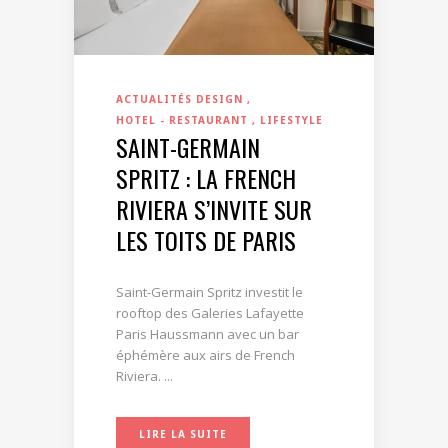
ACTUALITÉS DESIGN
HOTEL - RESTAURANT
LIFESTYLE
SAINT-GERMAIN
SPRITZ : LA FRENCH
RIVIERA S’INVITE SUR
LES TOITS DE PARIS
Saint-Germain Spritz investit le
rooftop des Galeries Lafayette
Paris Haussmann avec un bar
éphémère aux airs de French
Riviera. ...
LIRE LA SUITE