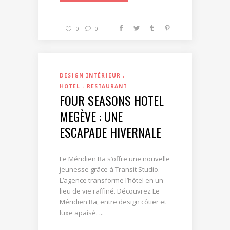
0
0
DESIGN INTÉRIEUR
HOTEL - RESTAURANT
FOUR SEASONS HOTEL
MEGÈVE : UNE
ESCAPADE HIVERNALE
Le Méridien Ra s’offre une nouvelle
jeunesse grâce à Transit Studio.
L’agence transforme l’hôtel en un
lieu de vie raffiné. Découvrez Le
Méridien Ra, entre design côtier et
luxe apaisé. ...