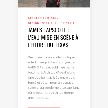
ACTUALITÉS DESIGN
DESIGN INTÉRIEUR
LIFESTYLE
JAMES TAPSCOTT :
L’EAU MISE EN SCÈNE À
L’HEURE DU TEXAS
Découvrez la nouvelle boutique
Arte Antwerp à Paris, conçue par
HARMO Paris et sublimée par le
béton ciré Architop d’Ideal Work.
Une dualité maîtrisée entre bois
foncé et béton pour un espace
commercial moderne et accueillant,
où le béton ciré Architop donne
une touche à...