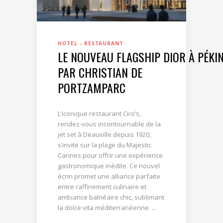
HOTEL - RESTAURANT
LE NOUVEAU FLAGSHIP DIOR À PÉKI
PAR CHRISTIAN DE
PORTZAMPARC
L’iconique restaurant Ciro’s,
rendez-vous incontournable de la
jet set à Deauville depuis 1920,
s’invite sur la plage du Majestic
Cannes pour offrir une expérience
gastronomique inédite. Ce nouvel
écrin promet une alliance parfaite
entre raffinement culinaire et
ambiance balnéaire chic, sublimant
la dolce vita méditerranéenne. ...