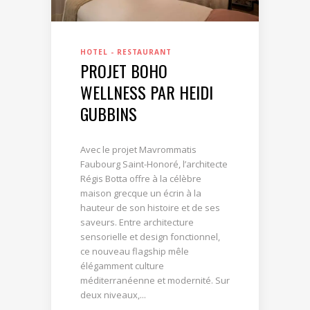
HOTEL - RESTAURANT
PROJET BOHO
WELLNESS PAR HEIDI
GUBBINS
Avec le projet Mavrommatis
Faubourg Saint-Honoré, l’architecte
Régis Botta offre à la célèbre
maison grecque un écrin à la
hauteur de son histoire et de ses
saveurs. Entre architecture
sensorielle et design fonctionnel,
ce nouveau flagship mêle
élégamment culture
méditerranéenne et modernité. Sur
deux niveaux,...