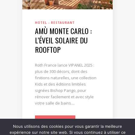
HOTEL - RESTAURANT
AMÙ MONTE CARLO :
L’ÉVEIL SOLAIRE DU
ROOFTOP
Roth France lance VIPANEL 2025 :
plus de 300 décors, dont des
finitions naturelles, une collection
Kids et des éditions limitées
signées Bishop Parigo, pour
rénover facilement et avec style
votre salle de bains....
LIRE LA SUITE
Nous utilisons des cookies pour vous garantir la meilleure
expérience sur notre site web. Si vous continuez à utiliser ce