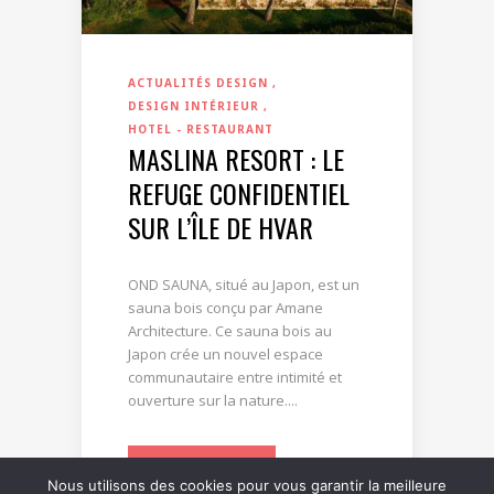
ACTUALITÉS DESIGN
DESIGN INTÉRIEUR
HOTEL - RESTAURANT
MASLINA RESORT : LE
REFUGE CONFIDENTIEL
SUR L’ÎLE DE HVAR
OND SAUNA, situé au Japon, est un
sauna bois conçu par Amane
Architecture. Ce sauna bois au
Japon crée un nouvel espace
communautaire entre intimité et
ouverture sur la nature....
LIRE LA SUITE
Nous utilisons des cookies pour vous garantir la meilleure