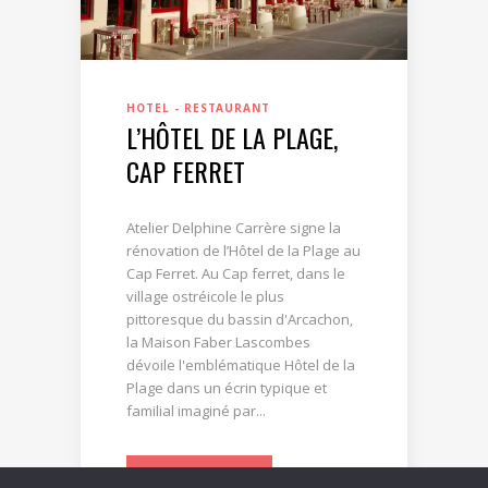
HOTEL - RESTAURANT
L’HÔTEL DE LA PLAGE,
CAP FERRET
Atelier Delphine Carrère signe la
rénovation de l’Hôtel de la Plage au
Cap Ferret. Au Cap ferret, dans le
village ostréicole le plus
pittoresque du bassin d'Arcachon,
la Maison Faber Lascombes
dévoile l'emblématique Hôtel de la
Plage dans un écrin typique et
familial imaginé par...
LIRE LA SUITE