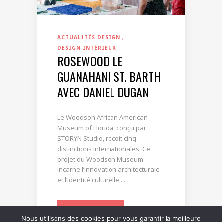
ACTUALITÉS DESIGN
DESIGN INTÉRIEUR
ROSEWOOD LE
GUANAHANI ST. BARTH
AVEC DANIEL DUGAN
Le Woodson African American
Museum of Florida, conçu par
STORYN Studio, reçoit cinq
distinctions internationales. Ce
projet du Woodson Museum
incarne l’innovation architecturale
et l’identité culturelle....
LIRE LA SUITE
Nous utilisons des cookies pour vous garantir la meilleure