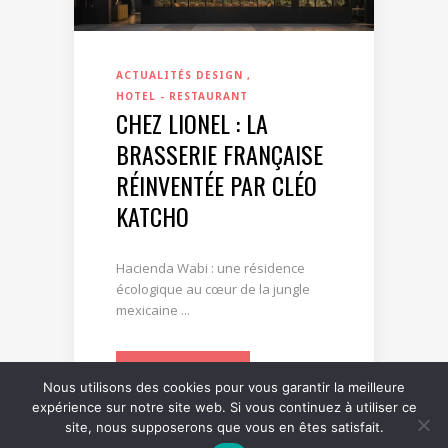
ACTUALITÉS DESIGN
HOTEL - RESTAURANT
CHEZ LIONEL : LA
BRASSERIE FRANÇAISE
RÉINVENTÉE PAR CLÉO
KATCHO
Hacienda Wabi : une résidence
écologique au cœur de la jungle
mexicaine ...
LIRE LA SUITE
Nous utilisons des cookies pour vous garantir la meilleure
expérience sur notre site web. Si vous continuez à utiliser ce
site, nous supposerons que vous en êtes satisfait.
0
0