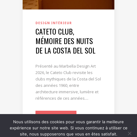
DESIGN INTÉRIEUR
CATETO CLUB,
MÉMOIRE DES NUITS
DE LA COSTA DEL SOL
Présenté au Marbella Design Art
2026, le Cateto Club revisite les
clubs mythiques de la Costa del Sol
des années 1960, entre
architecture immersive, lumière et
références de ces années....
LIRE LA SUITE
Nous utilisons des cookies pour vous garantir la meilleure
expérience sur notre site web. Si vous continuez à utiliser ce
site, nous supposerons que vous en êtes satisfait.