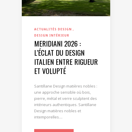
ACTUALITÉS DESIGN
DESIGN INTÉRIEUR
MERIDIANI 2026 :
L’ÉCLAT DU DESIGN
ITALIEN ENTRE RIGUEUR
ET VOLUPTÉ
Santillane Design matières nobles :
une approche sensible où bois,
pierre, métal et verre sculptent des
intérieurs authentiques. Santillane
Design matières nobles et
intemporelles....