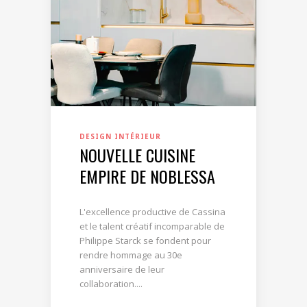
DESIGN INTÉRIEUR
NOUVELLE CUISINE
EMPIRE DE NOBLESSA
L'excellence productive de Cassina
et le talent créatif incomparable de
Philippe Starck se fondent pour
rendre hommage au 30e
anniversaire de leur
collaboration....