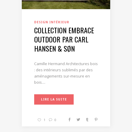
DESIGN INTÉRIEUR
COLLECTION EMBRACE
OUTDOOR PAR CARL
HANSEN & SØN
Camille Hermand Architectures bois
: des intérieurs sublimés par des
aménagements sur-mesure en
bois....
LIRE LA SUITE
1
0