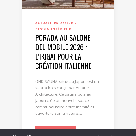
ACTUALITÉS DESIGN
DESIGN INTÉRIEUR
PORADA AU SALONE
DEL MOBILE 2026 :
L’IKIGAI POUR LA
CRÉATION ITALIENNE
OND SAUNA, situé au Japon, est un
sauna bois conçu par Amane
Architecture. Ce sauna bois au
Japon crée un nouvel espace
communautaire entre intimité et
ouverture sur la nature....
LIRE LA SUITE