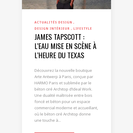
ACTUALITÉS DESIGN
DESIGN INTÉRIEUR
LIFESTYLE
JAMES TAPSCOTT :
L’EAU MISE EN SCÈNE À
L’HEURE DU TEXAS
Découvrez la nouvelle boutique
Arte Antwerp à Paris, conçue par
HARMO Paris et sublimée par le
béton ciré Architop d’Ideal Work.
Une dualité maîtrisée entre bois
foncé et béton pour un espace
commercial moderne et accueillant,
où le béton ciré Architop donne
une touche à...