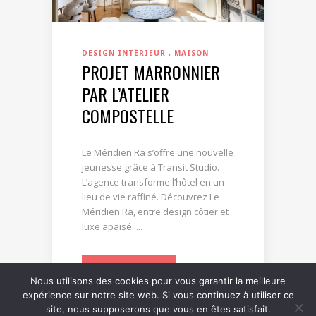
DESIGN INTÉRIEUR
MAISON
PROJET MARRONNIER
PAR L’ATELIER
COMPOSTELLE
Le Méridien Ra s’offre une nouvelle
jeunesse grâce à Transit Studio.
L’agence transforme l’hôtel en un
lieu de vie raffiné. Découvrez Le
Méridien Ra, entre design côtier et
luxe apaisé. ...
LIRE LA SUITE
Nous utilisons des cookies pour vous garantir la meilleure
expérience sur notre site web. Si vous continuez à utiliser ce
site, nous supposerons que vous en êtes satisfait.