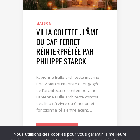
MAISON
VILLA COLETTE : L’ÂME
DU CAP FERRET
RÉINTERPRÉTÉE PAR
PHILIPPE STARCK
Fabienne Bulle architecte incarne
une vision humaniste et engagée
de l’architecture contemporaine.
Fabienne Bulle architecte conçoit
des lieux à vivre où émotion et
fonctionnalité s’entrelacent. ...
LIRE LA SUITE
Nous utilisons des cookies pour vous garantir la meilleure