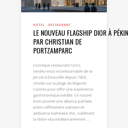
HOTEL - RESTAURANT
LE NOUVEAU FLAGSHIP DIOR À PÉKI
PAR CHRISTIAN DE
PORTZAMPARC
L’iconique restaurant Ciro’s,
rendez-vous incontournable de la
jet set à Deauville depuis 1920,
s’invite sur la plage du Majestic
Cannes pour offrir une expérience
gastronomique inédite. Ce nouvel
écrin promet une alliance parfaite
entre raffinement culinaire et
ambiance balnéaire chic, sublimant
la dolce vita méditerranéenne. ...