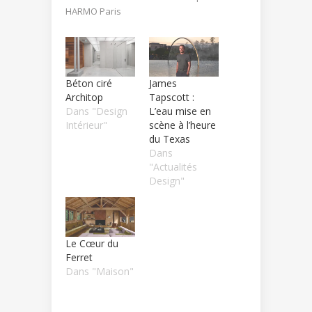
HARMO Paris
Béton ciré
James
Architop
Tapscott :
Dans "Design
L’eau mise en
Intérieur"
scène à l’heure
du Texas
Dans
"Actualités
Design"
Le Cœur du
Ferret
Dans "Maison"