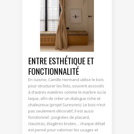
ENTRE ESTHÉTIQUE ET
FONCTIONNALITÉ
En cuisine, Camille Hermand utilise le bois
pour structurer les îlots, souvent associés
à d’autres matières comme le marbre ou la
laque, afin de créer un dialogue riche et
chaleureux (projet Suresnes). Le bois n’est
pas seulement décoratif, il est aussi
fonctionnel : poignées de placard,
claustras, étagères brutes… chaque détail
est pensé pour valoriser les usages et