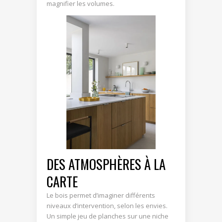
magnifier les volumes.
DES ATMOSPHÈRES À LA
CARTE
Le bois permet d’imaginer différents
niveaux d’intervention, selon les envies.
Un simple jeu de planches sur une niche