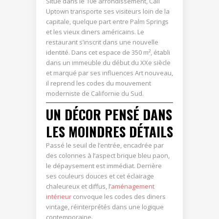
Situé dans le 10e arrondissement, Cali
Uptown transporte ses visiteurs loin de la
capitale, quelque part entre Palm Springs
et les vieux diners américains. Le
restaurant s’inscrit dans une nouvelle
identité. Dans cet espace de 350 m², établi
dans un immeuble du début du XXe siècle
et marqué par ses influences Art nouveau,
il reprend les codes du mouvement
moderniste de Californie du Sud.
UN DÉCOR PENSÉ DANS
LES MOINDRES DÉTAILS
Passé le seuil de l’entrée, encadrée par
des colonnes à l’aspect brique bleu paon,
le dépaysement est immédiat. Derrière
ses couleurs douces et cet éclairage
chaleureux et diffus, l’
aménagement
intérieur
convoque les codes des diners
vintage, réinterprétés dans une logique
contemporaine.