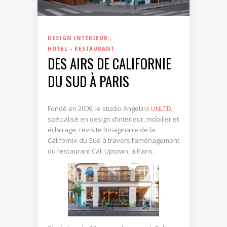
DESIGN INTÉRIEUR
HOTEL - RESTAURANT
DES AIRS DE CALIFORNIE
DU SUD À PARIS
Fondé en 2009, le studio Angelins
UNLTD
,
spécialisé en design d’intérieur, mobilier et
éclairage, revisite l’imaginaire de la
Californie du Sud à travers l’aménagement
du restaurant Cali Uptown, à Paris.