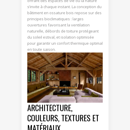
offrant des espaces de vie où la nature
s’invite à chaque instant. La conception du
bâtiment en ossature bois repose sur des
principes bioclimatiques : larges
ouvertures favorisant la ventilation
naturelle, débords de toiture protégeant
du soleil estival, et isolation optimisée
pour garantir un confort thermique optimal
en toute saison.
ARCHITECTURE,
COULEURS, TEXTURES ET
MATÉRIAUX