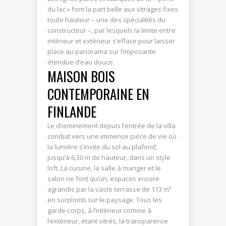
du lac » font la part belle aux vitrages fixes
toute hauteur – une des spécialités du
constructeur –, par lesquels la limite entre
intérieur et extérieur s’efface pour laisser
place au panorama sur l’imposante
étendue d’eau douce.
MAISON BOIS
CONTEMPORAINE EN
FINLANDE
Le cheminement depuis l’entrée de la villa
conduit vers une immense pièce de vie où
la lumière s’invite du sol au plafond,
jusqu’à 6,30 m de hauteur, dans un style
loft. La cuisine, la salle à manger et le
salon ne font qu’un, espaces encore
agrandis par la vaste terrasse de 113 m²
en surplomb sur le paysage. Tous les
garde-corps, à l’intérieur comme à
l’extérieur, étant vitrés, la transparence