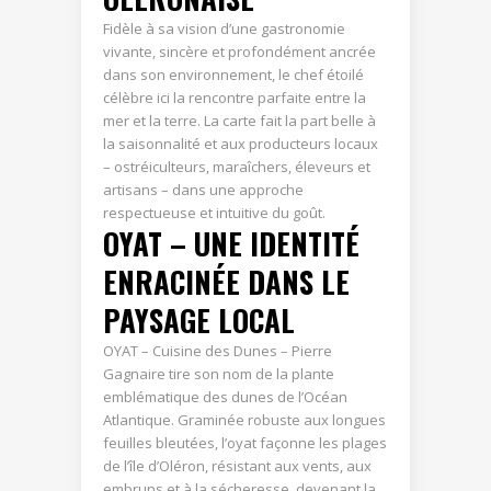
Fidèle à sa vision d’une gastronomie
vivante, sincère et profondément ancrée
dans son environnement, le chef étoilé
célèbre ici la rencontre parfaite entre la
mer et la terre. La carte fait la part belle à
la saisonnalité et aux producteurs locaux
– ostréiculteurs, maraîchers, éleveurs et
artisans – dans une approche
respectueuse et intuitive du goût.
OYAT – UNE IDENTITÉ
ENRACINÉE DANS LE
PAYSAGE LOCAL
OYAT – Cuisine des Dunes – Pierre
Gagnaire tire son nom de la plante
emblématique des dunes de l’Océan
Atlantique. Graminée robuste aux longues
feuilles bleutées, l’oyat façonne les plages
de l’île d’Oléron, résistant aux vents, aux
embruns et à la sécheresse, devenant la