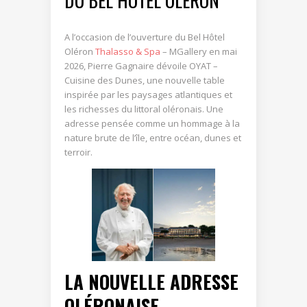
DU BEL HÔTEL OLÉRON
A l’occasion de l’ouverture du Bel Hôtel
Oléron
Thalasso & Spa
– MGallery en mai
2026, Pierre Gagnaire dévoile OYAT –
Cuisine des Dunes, une nouvelle table
inspirée par les paysages atlantiques et
les richesses du littoral oléronais. Une
adresse pensée comme un hommage à la
nature brute de l’île, entre océan, dunes et
terroir.
LA NOUVELLE ADRESSE
OLÉRONAISE