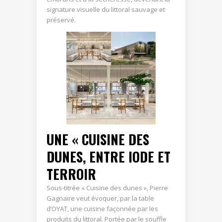
signature visuelle du littoral sauvage et
préservé.
UNE « CUISINE DES
DUNES, ENTRE IODE ET
TERROIR
Sous-titrée « Cuisine des dunes », Pierre
Gagnaire veut évoquer, par la table
d’OYAT, une cuisine façonnée par les
produits du littoral. Portée par le souffle