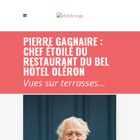
PIERRE GAGNAIRE :
CHEF ÉTOILÉ DU
RESTAURANT DU BEL
HÔTEL OLÉRON
Vues sur terrasses...