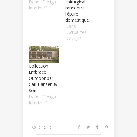
Dans "Design
chirurgicale
Intérieur"
rencontre
l’épure
domestique
Dans
"Actualités
Design"
Collection
Embrace
Outdoor par
Carl Hansen &
Søn
Dans "Design
Intérieur"
0
0