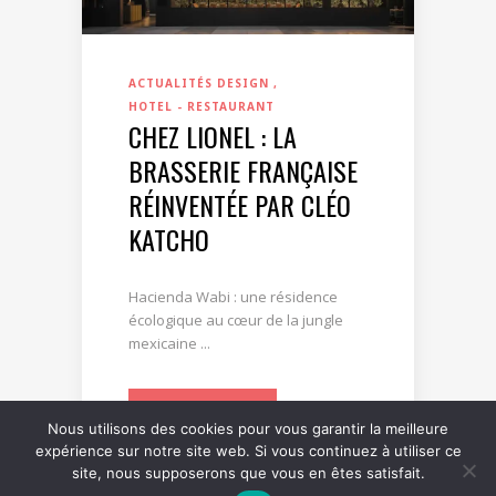
ACTUALITÉS DESIGN
HOTEL - RESTAURANT
CHEZ LIONEL : LA
BRASSERIE FRANÇAISE
RÉINVENTÉE PAR CLÉO
KATCHO
Hacienda Wabi : une résidence
écologique au cœur de la jungle
mexicaine ...
LIRE LA SUITE
Nous utilisons des cookies pour vous garantir la meilleure
expérience sur notre site web. Si vous continuez à utiliser ce
site, nous supposerons que vous en êtes satisfait.
0
0