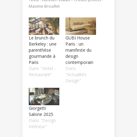
Maxime Brouillet
Le brunch du
GUBI House
Berkeley : une
Paris : un
parenthèse
manifeste du
gourmande à
design
Paris
contemporain
Dans "Hotel -
Dans
Restaurant"
"Actualités
Design"
Giorgetti
Salone 2025
Dans "Design
Intérieur"