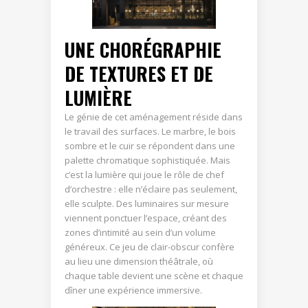
UNE CHORÉGRAPHIE
DE TEXTURES ET DE
LUMIÈRE
Le génie de cet aménagement réside dans
le travail des surfaces. Le marbre, le bois
sombre et le cuir se répondent dans une
palette chromatique sophistiquée. Mais
c’est la lumière qui joue le rôle de chef
d’orchestre : elle n’éclaire pas seulement,
elle sculpte. Des luminaires sur mesure
viennent ponctuer l’espace, créant des
zones d’intimité au sein d’un volume
généreux. Ce jeu de clair-obscur confère
au lieu une dimension théâtrale, où
chaque table devient une scène et chaque
dîner une expérience immersive.