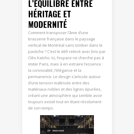
L’ÉQUILIBRE ENTRE
HÉRITAGE ET
MODERNITÉ
Comment transposer l’âme d’une
brasserie française dans le paysage
vertical de Montréal sans tomber dans le
pastiche ? C’est le défi relevé avec brio par
Cléo Katcho. Ici, l’espace ne cherche pas à
imiter Paris, mais à en extraire l’essence :
la convivialité, l’élégance et la
permanence. Le design s’articule autour
d’une tension maîtrisée entre des
matériaux nobles et des lignes épurées,
créant une atmosphère qui semble avoir
toujours existé tout en étant résolument
de son temps.