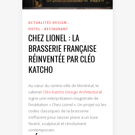
ACTUALITÉS DESIGN
HOTEL - RESTAURANT
CHEZ LIONEL : LA
BRASSERIE FRANÇAISE
RÉINVENTÉE PAR CLÉO
KATCHO
Au cœur du centre-ville de Montréal, le
cabinet
Cléo Katcho Design Architectural
signe une interprétation magistrale de
l’institution « Chez Lionel ». Un projet où les
codes classiques de la brasserie
s’effacent pour laisser place à un luxe
feutré, sculptural et résolument
contemporain.