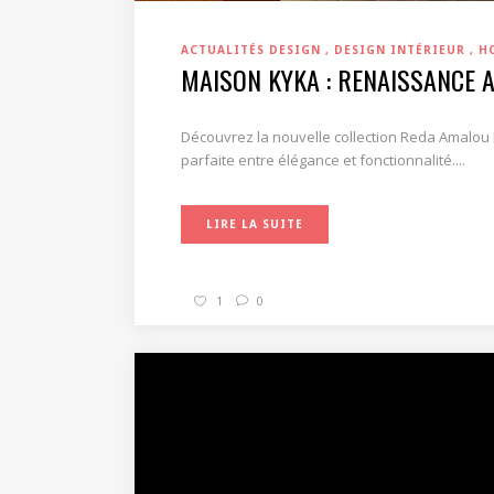
ACTUALITÉS DESIGN
DESIGN INTÉRIEUR
H
MAISON KYKA : RENAISSANCE 
Découvrez la nouvelle collection Reda Amalou 
parfaite entre élégance et fonctionnalité....
LIRE LA SUITE
1
0