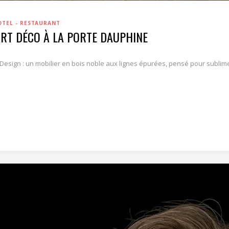
OTEL - RESTAURANT
ART DÉCO À LA PORTE DAUPHINE
Design : un mobilier en bois noble aux lignes épurées, pensé pour sublim