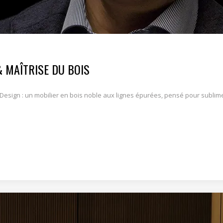
 MAÎTRISE DU BOIS
Design : un mobilier en bois noble aux lignes épurées, pensé pour sublim