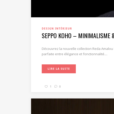
DESIGN INTÉRIEUR
SEPPO KOHO – MINIMALISME &
Découvrez la nouvelle collection Reda Amalou 
parfaite entre élégance et fonctionnalité....
LIRE LA SUITE
1
0