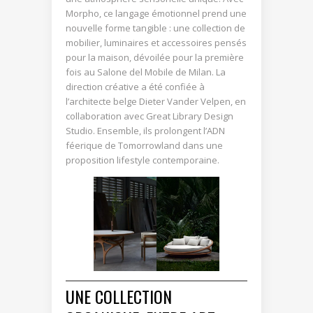
Morpho, ce langage émotionnel prend une
nouvelle forme tangible : une collection de
mobilier, luminaires et accessoires pensés
pour la maison, dévoilée pour la première
fois au Salone del Mobile de Milan. La
direction créative a été confiée à
l’architecte belge Dieter Vander Velpen, en
collaboration avec Great Library Design
Studio. Ensemble, ils prolongent l’ADN
féerique de Tomorrowland dans une
proposition lifestyle contemporaine.
UNE COLLECTION