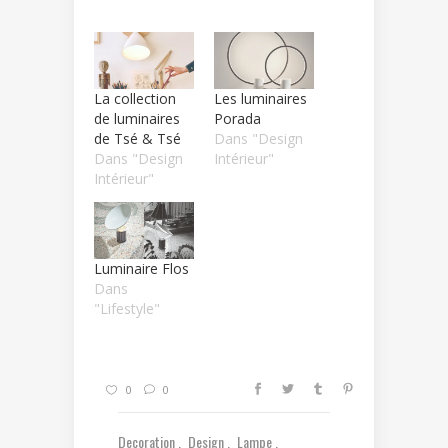
La collection
Les luminaires
de luminaires
Porada
de Tsé & Tsé
Dans "Design
Dans "Design
Intérieur"
Intérieur"
Luminaire Flos
Dans
"Lifestyle"
0
0
Decoration
Design
Lampe