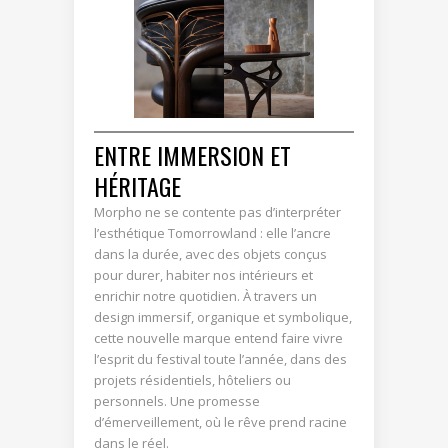
ENTRE IMMERSION ET
HÉRITAGE
Morpho ne se contente pas d’interpréter
l’esthétique Tomorrowland : elle l’ancre
dans la durée, avec des objets conçus
pour durer, habiter nos intérieurs et
enrichir notre quotidien. À travers un
design immersif, organique et symbolique,
cette nouvelle marque entend faire vivre
l’esprit du festival toute l’année, dans des
projets résidentiels, hôteliers ou
personnels. Une promesse
d’émerveillement, où le rêve prend racine
dans le réel.