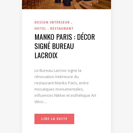
DESIGN INTÉRIEUR
HOTEL - RESTAURANT
MANKO PARIS : DÉCOR
SIGNÉ BUREAU
LACROIX
Le Bureau Lacroix signe la
rénovation intérieure du
restaurant Manko Paris, entre
mosaïques monumentales,
influences Nikkei et esthétique Art
déco....
LIRE LA SUITE